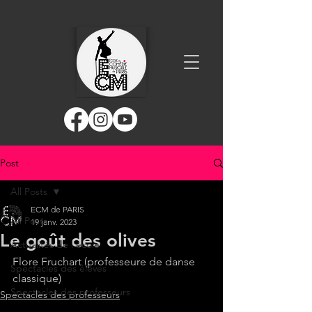
Post
All Posts
ECM de PARIS
All Posts
19 janv. 2023
Le goût des olives
Actualités de l'école
Flore Fruchart (professeure de danse 
Spectacles des élèves
classique)
Spectacles des professeurs
Spectacles des professeurs