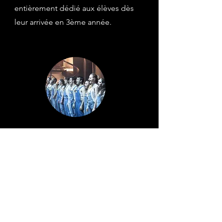
entièrement dédié aux élèves dès
leur arrivée en 3ème année.
Polyphonie vocale
2h30 / semaine
Véronique FRUCHART
Quand on fait partie de l’Ensemble