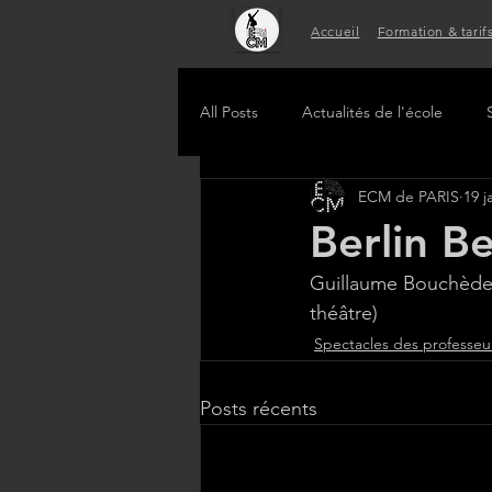
Accueil
Formation & tarif
All Posts
Actualités de l'école
ECM de PARIS
19 j
Berlin Be
Guillaume Bouchède 
théâtre)
Spectacles des professeu
Posts récents