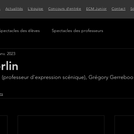
s
Actualités
L'équipe
Concours d'entrée
ECM Junior
Contact
S
Spectacles des élèves
Spectacles des professeurs
anv. 2023
rlin
(professeur d'expression scénique), Grégory Gerreboo 
rs