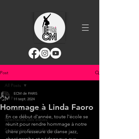
Post
All Posts
ECM de PARIS
All Posts
11 sept. 2024
Hommage à Linda Faoro
Actualités de l'école
En ce début d'année, toute l'école se 
Spectacles des élèves
réunit pour rendre hommage à notre 
Spectacles des professeurs
chère professeure de danse jazz, 
chorégraphe et pédagogue aux 