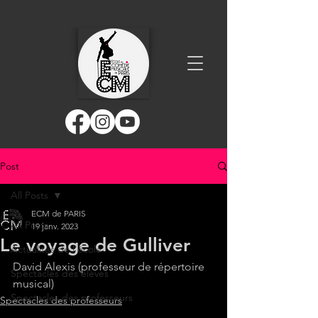
Post
All Posts
ECM de PARIS
All Posts
19 janv. 2023
Le voyage de Gulliver
Actualités de l'école
David Alexis (professeur de répertoire 
Spectacles des élèves
musical)
Spectacles des professeurs
Spectacles des professeurs