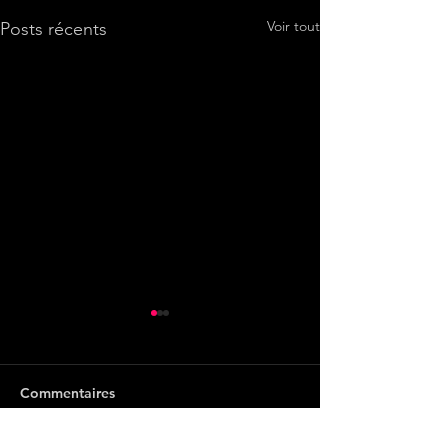
Voir tout
Posts récents
Commentaires
Le goût des oliv